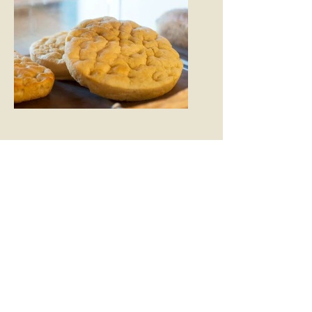
MicaPan La
Bott
ega
®
di Caterina Ottino
P.IVA
01197440074
Condizioni generali d'utilizzo
Privacy Policy
© 2015-2022 MicaPan La Bottega®. Tutti i diritti riservati